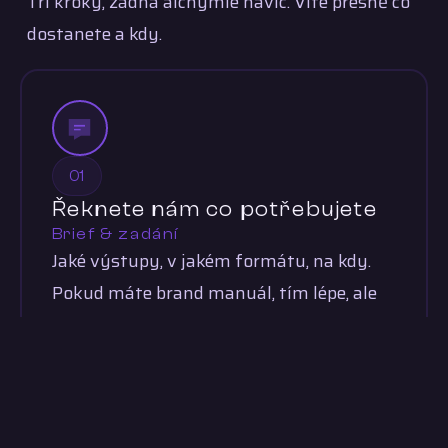
Tři kroky, žádná alchymie navíc. Víte přesně co
dostanete a kdy.
01
Řeknete nám co potřebujete
Brief & zadání
Jaké výstupy, v jakém formátu, na kdy.
Pokud máte brand manuál, tím lépe, ale
nevadí ani bez něj. Poradíme si se
zadáním od nuly.